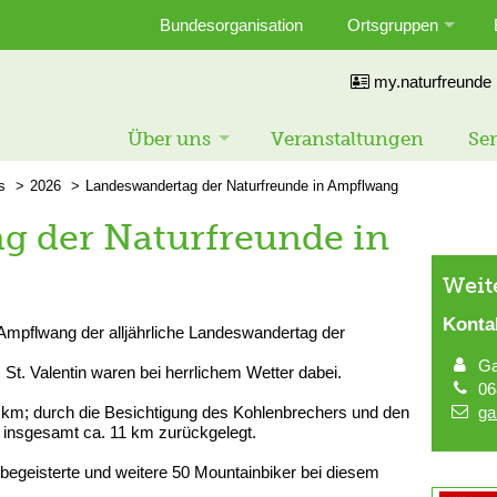
Bundesorganisation
Ortsgruppen
my.naturfreunde
Über uns
Veranstaltungen
Ser
s
2026
Landeswandertag der Naturfreunde in Ampflwang
g der Naturfreunde in
Weit
Konta
n Ampflwang der alljährliche Landeswandertag der
Ga
St. Valentin waren bei herrlichem Wetter dabei.
06
6 km; durch die Besichtigung des Kohlenbrechers und den
ga
 insgesamt ca. 11 km zurückgelegt.
egeisterte und weitere 50 Mountainbiker bei diesem