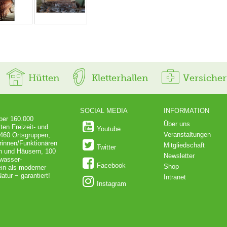
Hütten
Kletterhallen
Versiche
SOCIAL MEDIA
INFORMATION
über 160.000
Über uns
ten Freizeit- und
Youtube
Veranstaltungen
 460 Ortsgruppen,
rinnen/Funktionären
Mitgliedschaft
Twitter
en und Häusern, 100
Newsletter
dwasser-
Facebook
Shop
in als moderner
atur − garantiert!
Intranet
Instagram