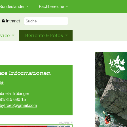
Bundesländer
Fachbereiche
Intranet
vice
Berichte & Fotos
ere Informationen
kt
briela Tröbinger
81/819 690 15
bytroeb@gmail.com
ANZEIGE