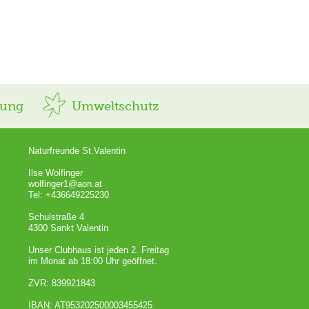
rung
Umweltschutz
Naturfreunde St.Valentin
Ilse Wolfinger
wolfinger1@aon.at
Tel: +436649225230
Schulstraße 4
4300 Sankt Valentin
Unser Clubhaus ist jeden 2. Freitag
im Monat ab 18:00 Uhr geöffnet.
ZVR: 839921843
IBAN: AT953202500003455425