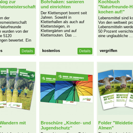
alog zur
Bohrhaken: sanieren
Kochbuch
otomeisterschaft
und einrichten
"Naturfreunde-H
kochen auf!"
Der Klettersport boomt seit
Jahren. Sowohl in
n der
Lebensmittel sind k
Kletterhallen als auch auf
esmeisterschaft
Von den weltweit pr
Klettersteigen, in
Naturfreunde
Lebensmitteln werde
Klettergärten und auf
h wurden von der
50 Prozent vernichte
Kletterrouten. Das ...
ze 5120
eine unglaubliche ...
ngen bewertet. Ein
os
kostenlos
vergriffen
Details
Details
"Wandern mit
Broschüre „Kinder- und
Folder "Weidetie
"
Jugendschutz“
Almen"