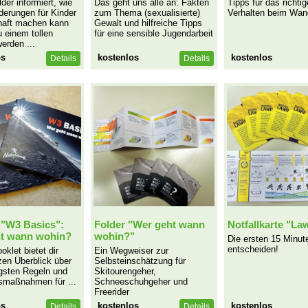
der informiert, wie
Das geht uns alle an: Fakten
Tipps für das richtig
erungen für Kinder
zum Thema (sexualisierte)
Verhalten beim Wan
aft machen kann
Gewalt und hilfreiche Tipps
u einem tollen
für eine sensible Jugendarbeit
erden ...
os
kostenlos
kostenlos
Details
Details
 "W3 Basics":
Folder "Wer geht wann
Notfallkarte "La
t wann wohin?
wohin?"
Die ersten 15 Minut
entscheiden!
klet bietet dir
Ein Wegweiser zur
zen Überblick über
Selbsteinschätzung für
igsten Regeln und
Skitourengeher,
smaßnahmen für ...
Schneeschuhgeher und
Freerider
os
kostenlos
kostenlos
Details
Details