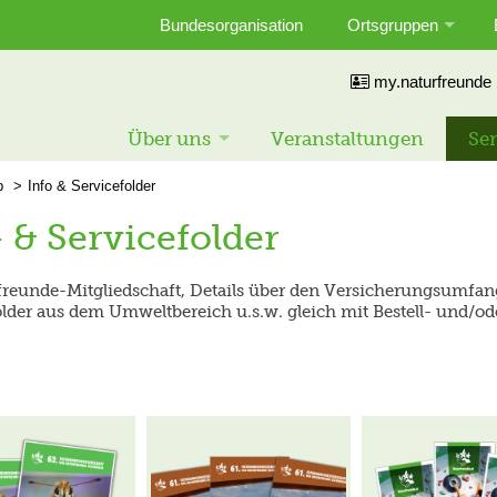
Bundesorganisation
Ortsgruppen
my.naturfreunde
Über uns
Veranstaltungen
Ser
p
Info & Servicefolder
 & Servicefolder
urfreunde-Mitgliedschaft, Details über den Versicherungsumfa
lder aus dem Umweltbereich u.s.w. gleich mit Bestell- und/o