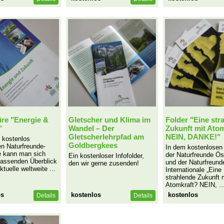
re "Energie &
Gletscher und Klima im
Folder "Eine str
"
Wandel – Der
Zukunft mit Ato
Gletscherlehrpfad am
NEIN, DANKE!"
r kostenlos
Goldbergkees
hen Naturfreunde-
In dem kostenlosen
e kann man sich
der Naturfreunde Ös
Ein kostenloser Infofolder,
fassenden Überblick
und der Naturfreund
den wir gerne zusenden!
ktuelle weltweite ...
Internationale „Eine
strahlende Zukunft 
Atomkraft? NEIN, ..
os
kostenlos
kostenlos
Details
Details