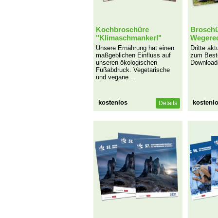
Kochbroschüre
Broschü
"Klimaschmankerl"
Wegere
Unsere Ernährung hat einen
Dritte akt
maßgeblichen Einfluss auf
zum Best
unseren ökologischen
Download
Fußabdruck. Vegetarische
und vegane ...
kostenlos
kostenl
Details