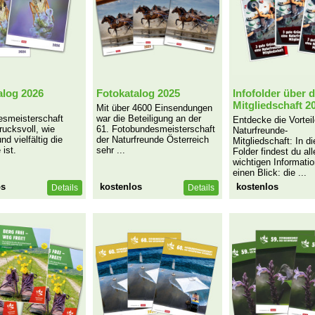
alog 2026
Fotokatalog 2025
Infofolder über d
Mitgliedschaft 2
Mit über 4600 Einsendungen
esmeisterschaft
war die Beteiligung an der
Entdecke die Vorteil
rucksvoll, wie
61. Fotobundesmeisterschaft
Naturfreunde-
nd vielfältig die
der Naturfreunde Österreich
Mitgliedschaft: In 
 ist.
sehr ...
Folder findest du all
wichtigen Informati
einen Blick: die ...
os
kostenlos
kostenlos
Details
Details