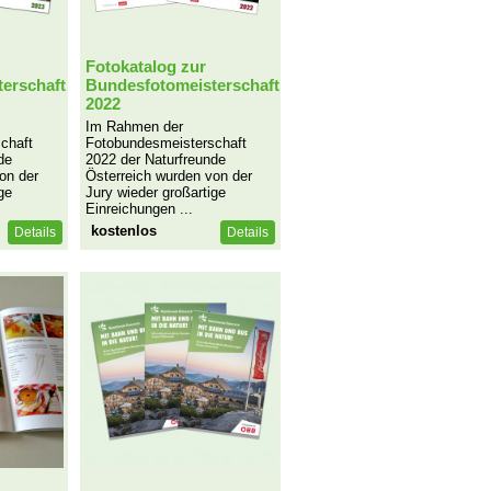
Fotokatalog zur
erschaft
Bundesfotomeisterschaft
2022
Im Rahmen der
chaft
Fotobundesmeisterschaft
de
2022 der Naturfreunde
on der
Österreich wurden von der
ge
Jury wieder großartige
Einreichungen ...
kostenlos
Details
Details