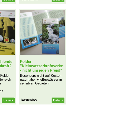
ahlende
Folder
mkraft?
"Kleinwasserkraftwerke
- nicht um jeden Preis!"
 Folder
Besonders nicht auf Kosten
terreich
naturnaher Fließgewässer in
e
sensiblen Gebieten!
mit
.
kostenlos
Details
Details