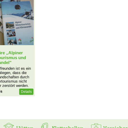
re „Alpiner
ourismus und
andel“
freunden ist es ein
liegen, dass die
andschaften durch
rtourismus nicht
 zerstört werden.
os
Details