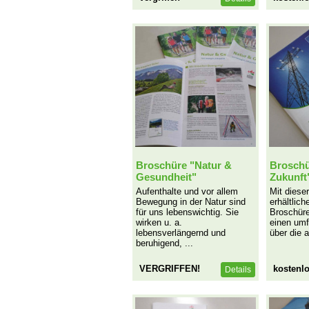
Broschüre "Natur &
Broschü
Gesundheit"
Zukunft
Aufenthalte und vor allem
Mit diese
Bewegung in der Natur sind
erhältlic
für uns lebenswichtig. Sie
Broschür
wirken u. a.
einen um
lebensverlängernd und
über die a
beruhigend, ...
VERGRIFFEN!
kostenl
Details