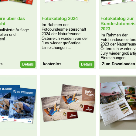
re über das
Fotokatalog 2024
Fotokatalog zur
cht
Bundesfotomeist
Im Rahmen der
2023
Fotobundesmeisterschaft
ualisierte Auflage
2024 der Naturfreunde
ellen und
Im Rahmen der
Österreich wurden von der
en!
Fotobundesmeisters
Jury wieder großartige
2023 der Naturfreun
Einreichungen ...
Österreich wurden v
Jury wieder großarti
Einreichungen ...
os
kostenlos
Zum Downloaden
Details
Details