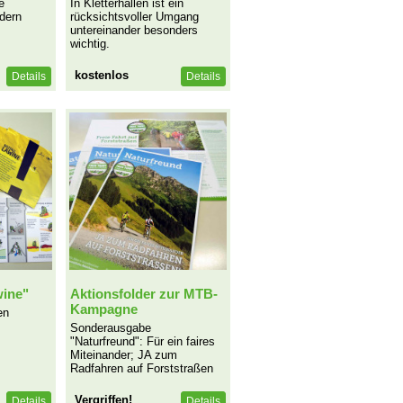
e
In Kletterhallen ist ein
dern
rücksichtsvoller Umgang
untereinander besonders
wichtig.
kostenlos
Details
Details
wine"
Aktionsfolder zur MTB-
Kampagne
en
Sonderausgabe
"Naturfreund": Für ein faires
Miteinander; JA zum
Radfahren auf Forststraßen
Vergriffen!
Details
Details