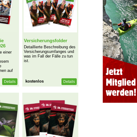
ie
Versicherungsfolder
026
Detaillierte Beschreibung des
Versicherungsumfanges und
e einer
was im Fall der Fälle zu tun
ist.
diesem
e
onen auf
kostenlos
Details
Details