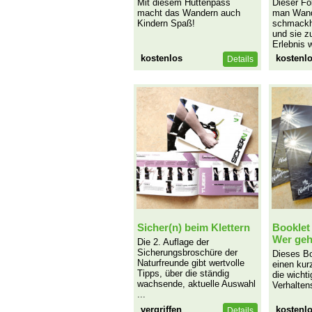
Mit diesem Hüttenpass
Dieser Fol
macht das Wandern auch
man Wand
Kindern Spaß!
schmackh
und sie z
Erlebnis w
kostenlos
kostenl
Details
Sicher(n) beim Klettern
Booklet
Wer geh
Die 2. Auflage der
Sicherungsbroschüre der
Dieses Boo
Naturfreunde gibt wertvolle
einen kur
Tipps, über die ständig
die wicht
wachsende, aktuelle Auswahl
Verhalten
...
vergriffen
kostenl
Details