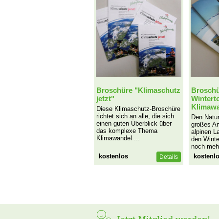
Broschüre "Klimaschutz
Broschü
jetzt"
Wintert
Klimaw
Diese Klimaschutz-Broschüre
richtet sich an alle, die sich
Den Natur
einen guten Überblick über
großes An
das komplexe Thema
alpinen L
Klimawandel ...
den Winte
noch mehr
kostenlos
kostenl
Details