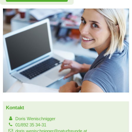
Kontakt
Doris Wenischnigger
01/892 35 34-31
doris.wenischnigger@naturfreunde.at