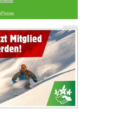
 Android
 iPhones
ANZEIGE