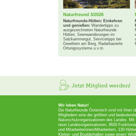
Naturfreund 3/2026
Naturfreunde-Hütten: Einkehren
und genießen:
Wandertipps zu
ausgezeichneten Naturfreunde
Hütten, Seenwanderungen im
Salzkammergut, Servicetipps bei
Gewittern am Berg, Radarbasierte
Ortungssysteme u.v.m.
Jetzt Mitglied werden!
Wir leben Natur!
Die Naturfreunde Österreich sind mit ihren 
Mitgliedern eine der größten und bedeutends
Naturschutzorganisationen des Landes. Mit
neun Landesorganisationen, 9500 Funktionä
und Mitarbeiterinnen/Mitarbeitern, 130 Hütt
Kletter- und Boulderhallen sowie einem Wil