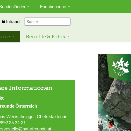
Bundesländer
Fachbereiche
Intranet
vice
Berichte & Fotos
ere Informationen
kt
freunde Österreich
ris Wenischnigger, Chefredakteurin
/892 35 34-31
essestelle@naturfreunde.at