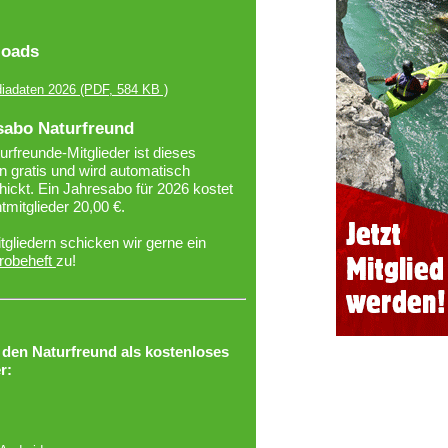
oads
iadaten 2026
(PDF, 584 KB )
sabo Naturfreund
urfreunde-Mitglieder ist dieses
 gratis und wird automatisch
ickt. Ein Jahresabo für 2026 kostet
htmitglieder 20,00 €.
tgliedern schicken wir gerne ein
robeheft
zu!
r den Naturfreund als kostenloses
r: