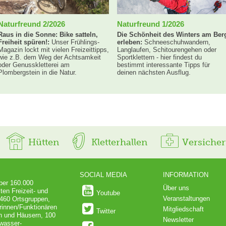
Naturfreund 2/2026
Naturfreund 1/2026
Raus in die Sonne: Bike satteln,
Die Schönheit des Winters am Ber
Freiheit spüren!:
Unser Frühlings-
erleben:
Schneeschuhwandern,
Magazin lockt mit vielen Freizeittipps,
Langlaufen, Schitourengehen oder
wie z.B. dem Weg der Achtsamkeit
Sportklettern - hier findest du
oder Genusskletterei am
bestimmt interessante Tipps für
Plombergstein in die Natur.
deinen nächsten Ausflug.
Hütten
Kletterhallen
Versiche
SOCIAL MEDIA
INFORMATION
über 160.000
Über uns
ten Freizeit- und
Youtube
Veranstaltungen
 460 Ortsgruppen,
rinnen/Funktionären
Mitgliedschaft
Twitter
en und Häusern, 100
Newsletter
dwasser-