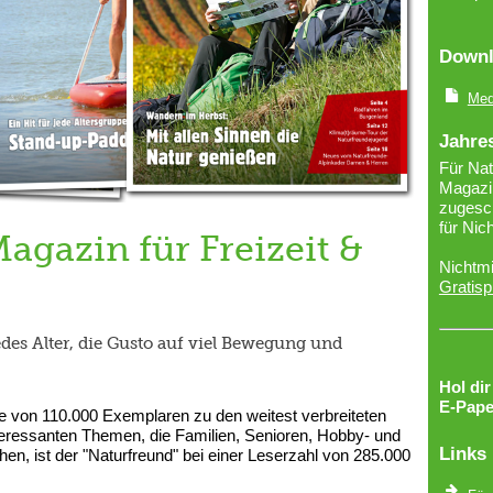
Downl
Med
Jahre
Für Nat
Magazin
zugesch
für Nic
agazin für Freizeit &
Nichtmi
Gratisp
jedes Alter, die Gusto auf viel Bewegung und
Hol di
E-Pape
age von 110.000 Exemplaren zu den weitest verbreiteten
eressanten Themen, die Familien, Senioren, Hobby- und
Links
n, ist der "Naturfreund" bei einer Leserzahl von 285.000