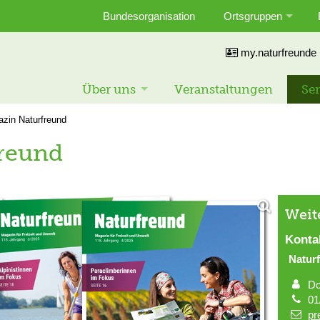
Bundesorganisation
Ortsgruppen
my.naturfreunde
Über uns
Veranstaltungen
Ser
zin Naturfreund
reund
Weit
Konta
Natur
Do
01
pr