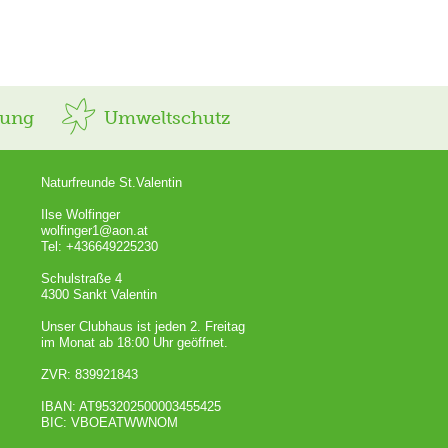
rung
Umweltschutz
Naturfreunde St.Valentin
Ilse Wolfinger
wolfinger1@aon.at
Tel: +436649225230
Schulstraße 4
4300 Sankt Valentin
Unser Clubhaus ist jeden 2. Freitag
im Monat ab 18:00 Uhr geöffnet.
ZVR: 839921843
IBAN: AT953202500003455425
BIC: VBOEATWWNOM