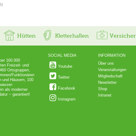
5)
Hütten
Kletterhallen
Versiche
SOCIAL MEDIA
INFORMATION
über 160.000
Über uns
ten Freizeit- und
Youtube
Veranstaltungen
 460 Ortsgruppen,
rinnen/Funktionären
Mitgliedschaft
Twitter
en und Häusern, 100
Newsletter
dwasser-
Facebook
Shop
in als moderner
atur − garantiert!
Intranet
Instagram