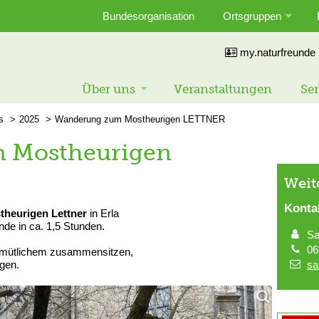
Bundesorganisation
Ortsgruppen
my.naturfreunde
Über uns
Veranstaltungen
Ser
s
2025
Wanderung zum Mostheurigen LETTNER
 Mostheurigen
Weit
Konta
theurigen Lettner
in Erla
nde in ca. 1,5 Stunden.
Sa
06
gemütlichem zusammensitzen,
ngen.
sa