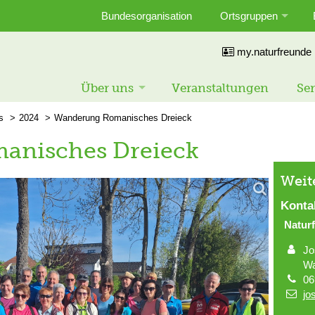
Bundesorganisation
Ortsgruppen
my.naturfreunde
Über uns
Veranstaltungen
Ser
s
2024
Wanderung Romanisches Dreieck
anisches Dreieck
Weit
Konta
Naturf
Jo
Wa
06
jo