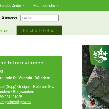
Bundesländer
Fachbereiche
Intranet
vice
Berichte & Fotos
ere Informationen
kt
reunde St. Valentin - Wandern
sef (Sepp) Gneiger - Referent-Stv.
ndern / Bergwandern
99 / 81421025
sef.gneiger@gmx.at