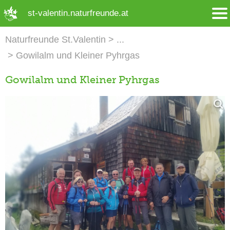
➜ Hauptregion der Seite anspringen
st-valentin.naturfreunde.at
Naturfreunde St.Valentin
Gowilalm und Kleiner Pyhrgas
Gowilalm und Kleiner Pyhrgas