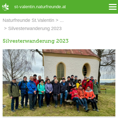
➜ Hauptregion der Seite anspringen
st-valentin.naturfreunde.at
Naturfreunde St.Valentin
Silvesterwanderung 2023
Silvesterwanderung 2023